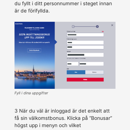
du fyllt i ditt personnummer i steget innan
är de förifyllda.
Fyll i dina uppgifter
3
När du väl är inloggad är det enkelt att
få sin välkomstbonus. Klicka på ”Bonusar”
högst upp i menyn och vilket