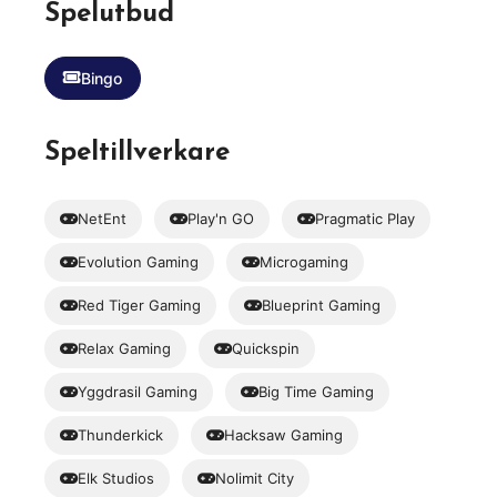
Spelutbud
Bingo
Speltillverkare
NetEnt
Play'n GO
Pragmatic Play
Evolution Gaming
Microgaming
Red Tiger Gaming
Blueprint Gaming
Relax Gaming
Quickspin
Yggdrasil Gaming
Big Time Gaming
Thunderkick
Hacksaw Gaming
Elk Studios
Nolimit City