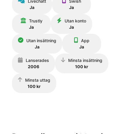
Livechatt
Swish
Ja
Ja
Trustly
Utan konto
Ja
Ja
Utan insättning
App
Ja
Ja
Lanserades
Minsta insättning
2006
100 kr
Minsta uttag
100 kr