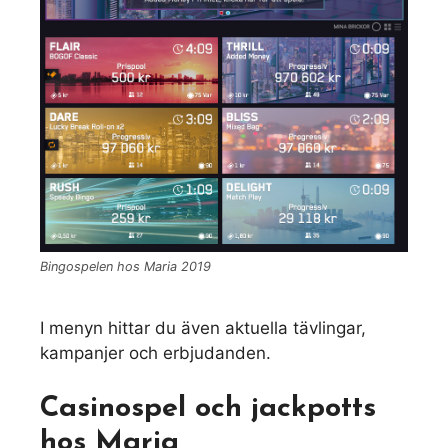
Bingospelen hos Maria 2019
I menyn hittar du även aktuella tävlingar,
kampanjer och erbjudanden.
Casinospel och jackpotts
hos Maria