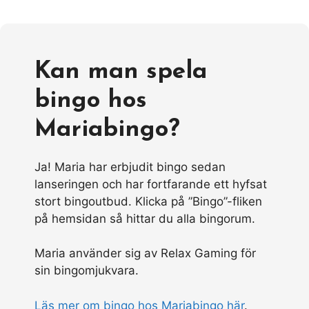
Kan man spela
bingo hos
Mariabingo?
Ja! Maria har erbjudit bingo sedan
lanseringen och har fortfarande ett hyfsat
stort bingoutbud. Klicka på ”Bingo”-fliken
på hemsidan så hittar du alla bingorum.
Maria använder sig av Relax Gaming för
sin bingomjukvara.
Läs mer om bingo hos Mariabingo här
.