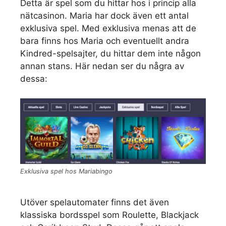
Detta är spel som du hittar hos i princip alla
nätcasinon. Maria har dock även ett antal
exklusiva spel. Med exklusiva menas att de
bara finns hos Maria och eventuellt andra
Kindred-spelsajter, du hittar dem inte någon
annan stans. Här nedan ser du några av
dessa:
Exklusiva spel hos Mariabingo
Utöver spelautomater finns det även
klassiska bordsspel som Roulette, Blackjack