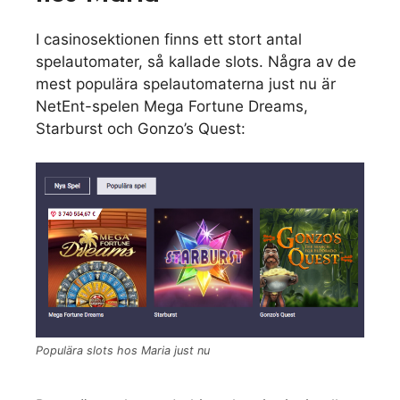
I casinosektionen finns ett stort antal
spelautomater, så kallade slots. Några av de
mest populära spelautomaterna just nu är
NetEnt-spelen Mega Fortune Dreams,
Starburst och Gonzo’s Quest:
Populära slots hos Maria just nu