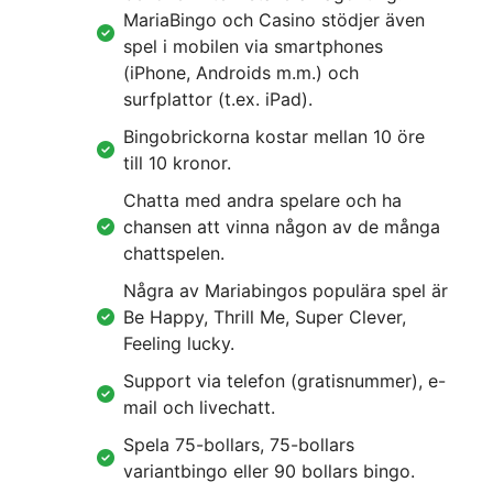
MariaBingo och Casino stödjer även
spel i mobilen via smartphones
(iPhone, Androids m.m.) och
surfplattor (t.ex. iPad).
Bingobrickorna kostar mellan 10 öre
till 10 kronor.
Chatta med andra spelare och ha
chansen att vinna någon av de många
chattspelen.
Några av Mariabingos populära spel är
Be Happy, Thrill Me, Super Clever,
Feeling lucky.
Support via telefon (gratisnummer), e-
mail och livechatt.
Spela 75-bollars, 75-bollars
variantbingo eller 90 bollars bingo.