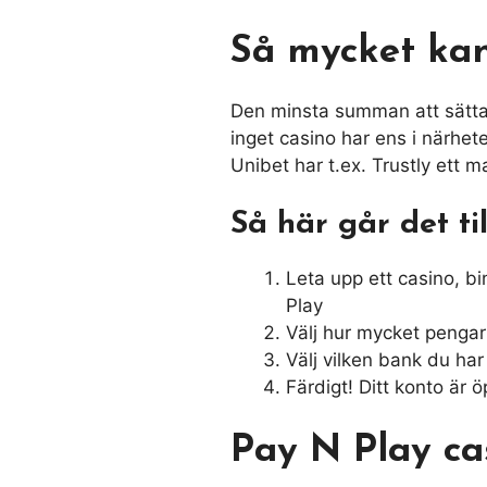
Så mycket kan
Den minsta summan att sätta i
inget casino har ens i närhet
Unibet har t.ex. Trustly ett 
Så här går det ti
Leta upp ett casino, bi
Play
Välj hur mycket pengar 
Välj vilken bank du har
Färdigt! Ditt konto är 
Pay N Play ca