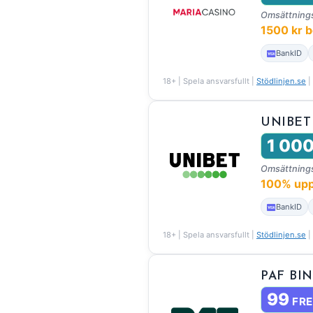
Omsättningsk
1500 kr b
BankID
18+ | Spela ansvarsfullt |
Stödlinjen.se
|
UNIBET
1 00
Omsättningsk
100% upp 
BankID
18+ | Spela ansvarsfullt |
Stödlinjen.se
|
PAF BI
99
FRE