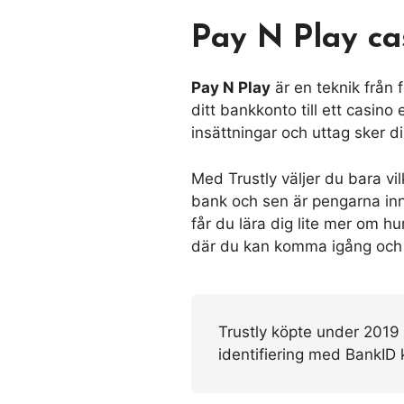
Pay N Play ca
Pay N Play
är en teknik från 
ditt bankkonto till ett casino
insättningar och uttag sker d
Med Trustly väljer du bara vil
bank och sen är pengarna inne
får du lära dig lite mer om h
där du kan komma igång och sp
Trustly köpte under 201
identifiering med BankID 