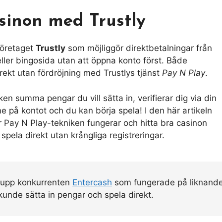
sinon med Trustly
företaget
Trustly
som möjliggör direktbetalningar från
 eller bingosida utan att öppna konto först. Både
irekt utan fördröjning med Trustlys tjänst
Pay N Play
.
ken summa pengar du vill sätta in, verifierar dig via din
 på kontot och du kan börja spela! I den här artikeln
ur Pay N Play-tekniken fungerar och hitta bra casinon
ela direkt utan krångliga registreringar.
9 upp konkurrenten
Entercash
som fungerade på liknand
kunde sätta in pengar och spela direkt.