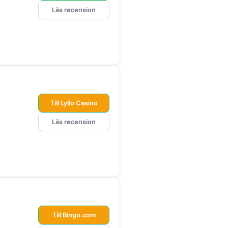
Läs recension
Till Lyllo Casino
Läs recension
Till Bingo.com