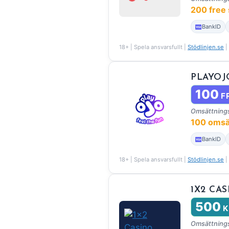
200 free 
BankID
18+ | Spela ansvarsfullt |
Stödlinjen.se
|
PLAYOJ
100
F
Omsättnings
100 omsät
BankID
18+ | Spela ansvarsfullt |
Stödlinjen.se
|
1X2 CA
500
K
Omsättnings