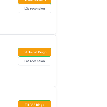
Läs recension
Till Unibet Bingo
Läs recension
Till PAF Bingo