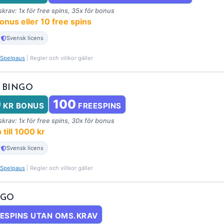
rav: 1x för free spins, 35x för bonus
onus eller 10 free spins
Svensk licens
Spelpaus
| Regler och villkor gäller
 BINGO
0
100
KR BONUS
FREESPINS
rav: 1x för free spins, 30x för bonus
till 1000 kr
Svensk licens
Spelpaus
| Regler och villkor gäller
NGO
ESPINS UTAN OMS.KRAV