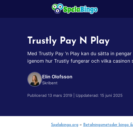
Hoppa
till
innehåll
Trustly Pay N Play
Med Trustly Pay ’n Play kan du sätta in pengar d
igenom hur Trustly fungerar och vilka casinon 
Elin Olofsson
Skribent
Publicerad 13 mars 2019 | Uppdaterad: 15 juni 2025
Spelabingo.org
»
Betalningsmetoder bingo &