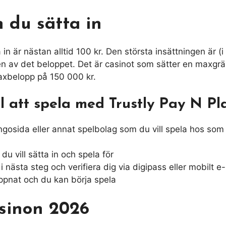
 du sätta in
n är nästan alltid 100 kr. Den största insättningen är (i
en av det beloppet. Det är casinot som sätter en maxgrä
maxbelopp på 150 000 kr.
ll att spela med Trustly Pay N Pl
ngosida eller annat spelbolag som du vill spela hos som 
du vill sätta in och spela för
 i nästa steg och verifiera dig via digipass eller mobilt 
öppnat och du kan börja spela
sinon 2026