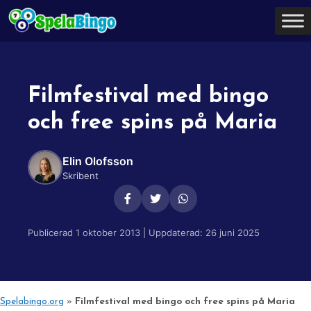
Hoppa
till
innehåll
Filmfestival med bingo
och free spins på Maria
Elin Olofsson
Skribent
Publicerad 1 oktober 2013 | Uppdaterad: 26 juni 2025
Spelabingo.org
»
Filmfestival med bingo och free spins på Maria