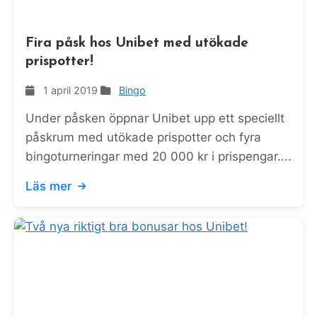
Fira påsk hos Unibet med utökade
prispotter!
1 april 2019
Bingo
Under påsken öppnar Unibet upp ett speciellt
påskrum med utökade prispotter och fyra
bingoturneringar med 20 000 kr i prispengar....
Läs mer