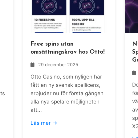
Free spins utan
N
omsättningskrav hos Otto!
S
G
29 december 2025
Otto Casino, som nyligen har
De
fått en ny svensk spellicens,
fö
ts
erbjuder nu för första gången
vä
alla nya spelare möjligheten
av
att...
sp
Läs mer
X3