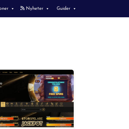
oner
Nyheter
Guider