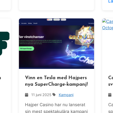
L
h
Vinn en Tesla med Hajpers
C
nya SuperCharge-kampanj!
s
11 juni 2025
Kampanj
Hajper Casino har nu lanserat
Ca
sin mest spektakulära kampanj
sp