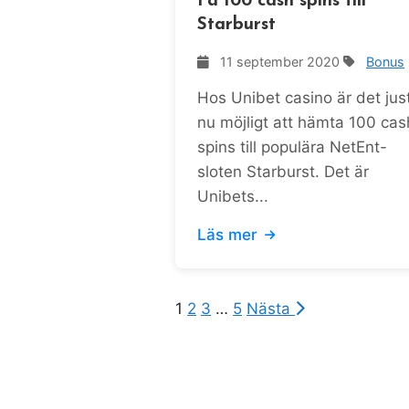
Få 100 cash spins till
Starburst
11 september 2020
Bonus
Hos Unibet casino är det jus
nu möjligt att hämta 100 cas
spins till populära NetEnt-
sloten Starburst. Det är
Unibets...
Läs mer
1
2
3
…
5
Nästa