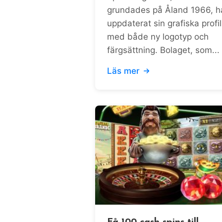
grundades på Åland 1966, h
uppdaterat sin grafiska profil
med både ny logotyp och
färgsättning. Bolaget, som...
Läs mer