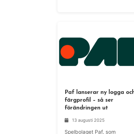
Paf lanserar ny logga oc
färgprofil – så ser
förändringen ut
13 augusti 2025
Spelbolaget Paf, som