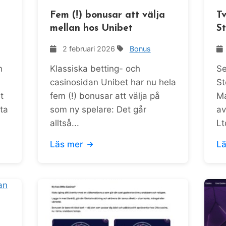
Fem (!) bonusar att välja
T
mellan hos Unibet
St
2 februari 2026
Bonus
n
Klassiska betting- och
Se
casinosidan Unibet har nu hela
St
t
fem (!) bonusar att välja på
Ma
ta
som ny spelare: Det går
av
alltså...
Lt
Läs mer
L