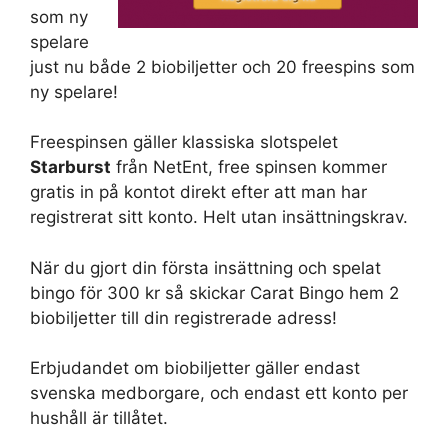
som ny
spelare
just nu både 2 biobiljetter och 20 freespins som
ny spelare!
Freespinsen gäller klassiska slotspelet
Starburst
från NetEnt, free spinsen kommer
gratis in på kontot direkt efter att man har
registrerat sitt konto. Helt utan insättningskrav.
När du gjort din första insättning och spelat
bingo för 300 kr så skickar Carat Bingo hem 2
biobiljetter till din registrerade adress!
Erbjudandet om biobiljetter gäller endast
svenska medborgare, och endast ett konto per
hushåll är tillåtet.