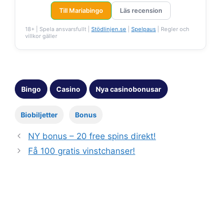
Till Mariabingo
Läs recension
18+ | Spela ansvarsfullt |
Stödlinjen.se
|
Spelpaus
| Regler och
villkor gäller
Kategorier
Bingo
Casino
Nya casinobonusar
Etiketter
Biobiljetter
Bonus
NY bonus – 20 free spins direkt!
Få 100 gratis vinstchanser!