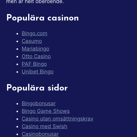
men är helt oberoende.
Populära casinon
Bingo.com
Casumo
Mariabingo
Otto Casino
PAF Bingo
Unibet Bingo
Populära sidor
Bingobonusar
Bingo Game Shows
Casino utan omsättningskrav
Casino med Swish
Casinobonusar