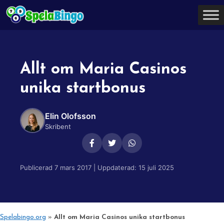
Hoppa
till
innehåll
Allt om Maria Casinos
unika startbonus
Elin Olofsson
Skribent
Publicerad 7 mars 2017 | Uppdaterad: 15 juli 2025
Spelabingo.org
»
Allt om Maria Casinos unika startbonus