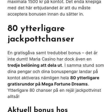
maximala 1500 kr på kontot. Det enda knepiga
med det här erbjudandet är att du måste
acceptera bonusen innan du sätter in.
80 ytterligare
jackpottchanser
En gratisgåva samt tredubbel bonus – det är
inte dumt! Maria Casino har dock även en
tredje belöning att dela ut
. I samma stund som
dina pengar och dina bonuspengar landar på
kontot aktiveras nämligen hela
80 ytterligare
gratisrundor på Mega Fortune Dreams
.
Ytterligare 80 chanser på en rejäl jackpottvinst
alltså!
Aktuell bonus hos