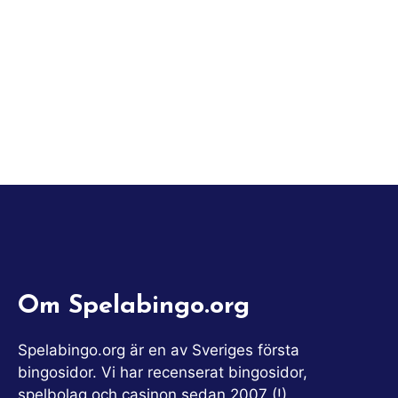
Om Spelabingo.org
Spelabingo.org är en av Sveriges första
bingosidor. Vi har recenserat bingosidor,
spelbolag och casinon sedan 2007 (!).