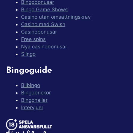
Bingobonusar
Bingo Game Shows
Casino utan omsättningskrav
Casino med Swish
Casinobonusar
Free spins
Nya casinobonusar
Slingo
Bingoguide
Bilbingo
Bingobrickor
Bingohallar
Intervjuer