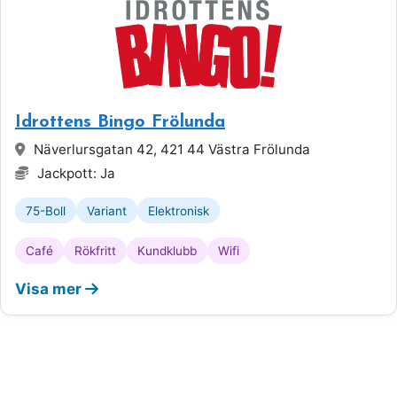
Idrottens Bingo Frölunda
Näverlursgatan 42, 421 44 Västra Frölunda
Jackpott: Ja
75-Boll
Variant
Elektronisk
Café
Rökfritt
Kundklubb
Wifi
Visa mer