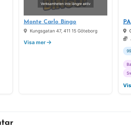
Verksamheten inte längre aktiv
Monte Carlo Bingo
PA
Kungsgatan 47, 411 15 Göteborg
O
Visa mer
99
B
S
Vi
tar