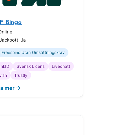
F Bingo
nline
Jackpott: Ja
 Freespins Utan Omsättningskrav
ankID
Svensk Licens
Livechatt
wish
Trustly
sa mer