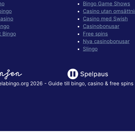
mo
Bingo Game Shows
bingo
Casino utan omsättn
Casino
Casino med Swish
ingo
Casinobonusar
t Bingo
Free spins
Nya casinobonusar
Slingo
labingo.org 2026 - Guide till bingo, casino & free spins 