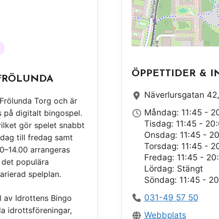
ÖPPETTIDER & I
 FRÖLUNDA
Näverlursgatan 42,
l Frölunda Torg och är
Måndag: 11:45 - 2
på digitalt bingospel.
Tisdag: 11:45 - 20
vilket gör spelet snabbt
Onsdag: 11:45 - 2
dag till fredag samt
Torsdag: 11:45 - 2
00–14.00 arrangeras
Fredag: 11:45 - 20
 det populära
Lördag: Stängt
rierad spelplan.
Söndag: 11:45 - 2
031-49 57 50
l av Idrottens Bingo
la idrottsföreningar,
Webbplats