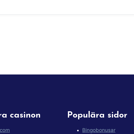
ra casinon
Populära sidor
.com
Bingobonusar