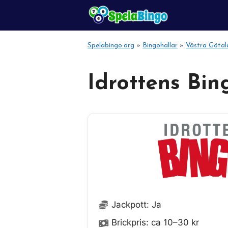
Hoppa
till
innehåll
Spelabingo.org
»
Bingohallar
»
Västra Götal
Idrottens Bin
Jackpott: Ja
Brickpris: ca 10–30 kr