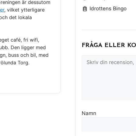
Föreningen är dessutom
Idrottens Bingo
er
, vilket ytterligare
och det lokala
get café, fri wifi,
FRÅGA ELLER K
ubb. Den ligger med
agn, buss och bil, med
rölunda Torg.
Namn