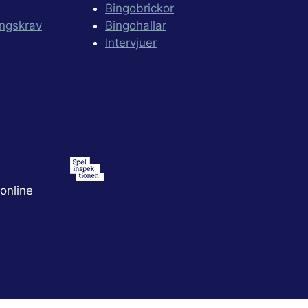
Bingobrickor
ingskrav
Bingohallar
Intervjuer
online