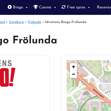
Bingo
Casino
Free spins
Recensi
and
»
Göteborg
»
Frölunda
»
Idrottens Bingo Frölunda
go Frölunda
+
−