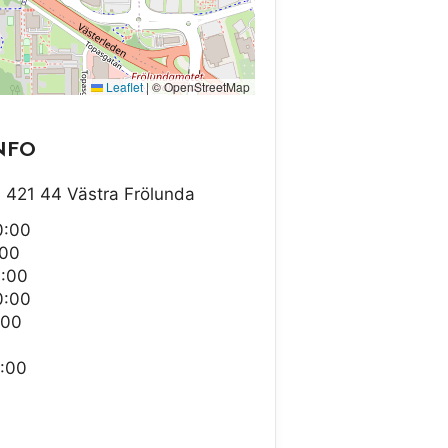
Leaflet
|
© OpenStreetMap
NFO
 421 44 Västra Frölunda
0:00
:00
0:00
0:00
:00
0:00