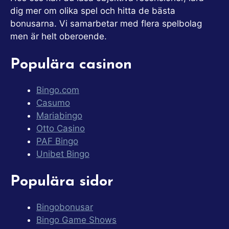
dig mer om olika spel och hitta de bästa
bonusarna. Vi samarbetar med flera spelbolag
men är helt oberoende.
Populära casinon
Bingo.com
Casumo
Mariabingo
Otto Casino
PAF Bingo
Unibet Bingo
Populära sidor
Bingobonusar
Bingo Game Shows