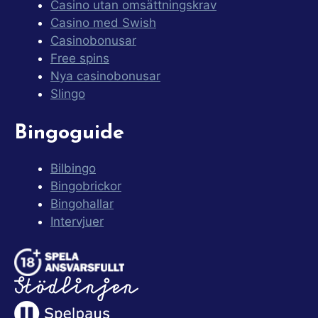
Casino utan omsättningskrav
Casino med Swish
Casinobonusar
Free spins
Nya casinobonusar
Slingo
Bingoguide
Bilbingo
Bingobrickor
Bingohallar
Intervjuer