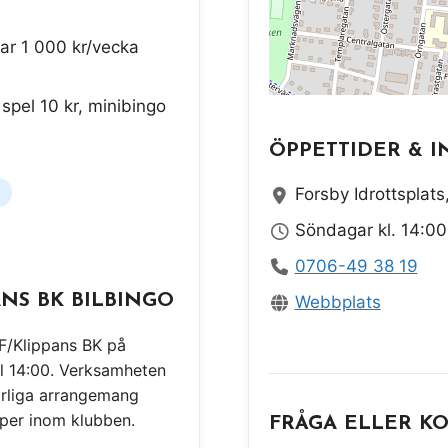
kar 1 000 kr/vecka
 spel 10 kr, minibingo
ÖPPETTIDER & I
Forsby Idrottsplat
Söndagar kl. 14:00
0706-49 38 19
ANS BK BILBINGO
Webbplats
FF/Klippans BK på
l 14:00. Verksamheten
årliga arrangemang
per inom klubben.
FRÅGA ELLER K