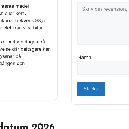
kontanta medel
 eller kort.
kanal frekvens 93,5
pelet från sina bilar.
 kr. Anläggningen på
velse där deltagare kan
lyssnar på
Namn
elgången och
datum 2026