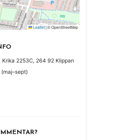
Leaflet
|
© OpenStreetMap
NFO
s, Krika 2253C, 264 92 Klippan
 (maj–sept)
OMMENTAR?