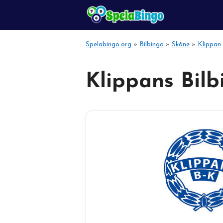
Hoppa
till
innehåll
Spelabingo.org
»
Bilbingo
»
Skåne
»
Klippan
Klippans Bilb