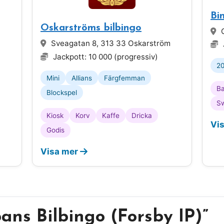
Bi
Oskarströms bilbingo
O
Sveagatan 8, 313 33 Oskarström
Jackpott: 10 000 (progressiv)
20
Mini
Allians
Färgfemman
B
Blockspel
S
Kiosk
Korv
Kaffe
Dricka
Vi
Godis
Visa mer
pans Bilbingo (Forsby IP)”