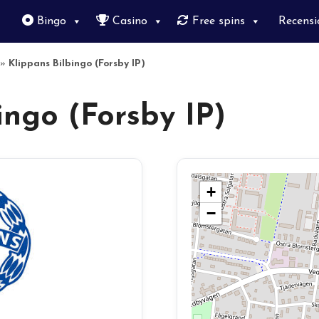
Bingo
Casino
Free spins
Recensi
»
Klippans Bilbingo (Forsby IP)
ingo (Forsby IP)
+
−