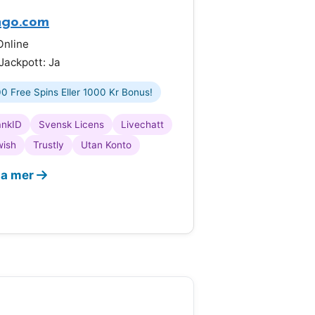
ngo.com
nline
Jackpott: Ja
0 Free Spins Eller 1000 Kr Bonus!
ankID
Svensk Licens
Livechatt
wish
Trustly
Utan Konto
sa mer