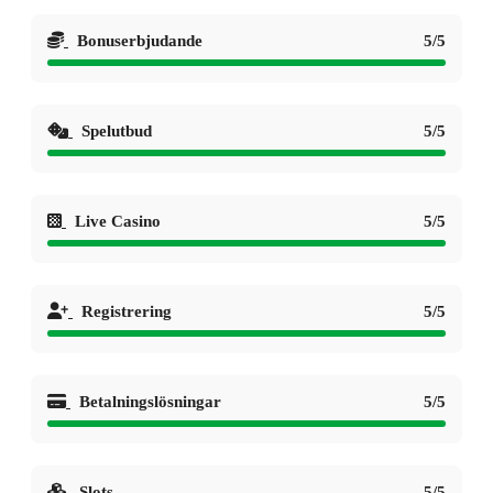
Bonuserbjudande
5/5
Spelutbud
5/5
Live Casino
5/5
Registrering
5/5
Betalningslösningar
5/5
Slots
5/5