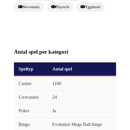
Novomatic
Playtech
Yggdrasil
Antal spel per kategori
Speltyp
Antal spel
Casino
1100
Livecasino
24
Poker
Ja
Bingo
Evolution Mega Ball bingo