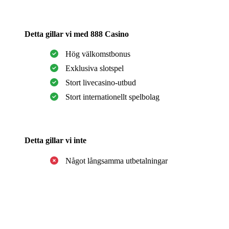
Detta gillar vi med 888 Casino
Hög välkomstbonus
Exklusiva slotspel
Stort livecasino-utbud
Stort internationellt spelbolag
Detta gillar vi inte
Något långsamma utbetalningar