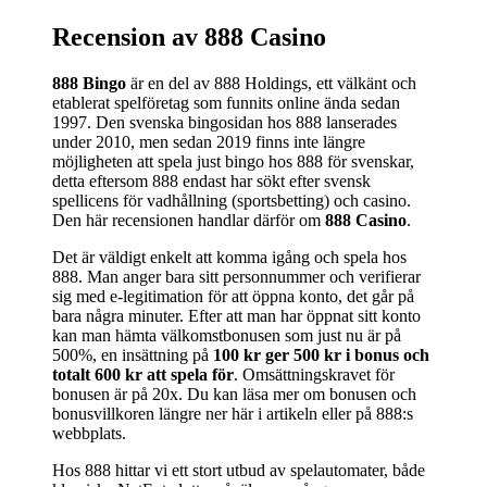
Recension av 888 Casino
888 Bingo
är en del av 888 Holdings, ett välkänt och
etablerat spelföretag som funnits online ända sedan
1997. Den svenska bingosidan hos 888 lanserades
under 2010, men sedan 2019 finns inte längre
möjligheten att spela just bingo hos 888 för svenskar,
detta eftersom 888 endast har sökt efter svensk
spellicens för vadhållning (sportsbetting) och casino.
Den här recensionen handlar därför om
888 Casino
.
Det är väldigt enkelt att komma igång och spela hos
888. Man anger bara sitt personnummer och verifierar
sig med e-legitimation för att öppna konto, det går på
bara några minuter. Efter att man har öppnat sitt konto
kan man hämta välkomstbonusen som just nu är på
500%, en insättning på
100 kr ger 500 kr i bonus och
totalt 600 kr att spela för
. Omsättningskravet för
bonusen är på 20x. Du kan läsa mer om bonusen och
bonusvillkoren längre ner här i artikeln eller på 888:s
webbplats.
Hos 888 hittar vi ett stort utbud av spelautomater, både