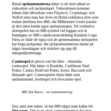
Bland
spelautomaterna
hittar vi ett stort utbud av
videoslots och jackpottspel. Videoslotsen kommer
främst från tillverkare som
Playtech
,
Cryptologic
och
NetEnt
men man har även ett flertal exklusiva slots som
endast återfinns hos 888, där Millionaire Genie kanske
är den mest kända egna spelautomaten. De exklusiva
slotsspelen har en 888-symbol vid loggan och är
framtagna av 888:s mjukvaruavdelning Random Logic.
Flera av både de egna och de gemensamma slotsspelen
har höga jackpottar, där jackpottsummorna startar på
några tusenlappar och sträcker sig upp till
mångmiljonbelopp.
Casinospel
är precis vad det låter – klassiska
casinospel. Här hittar vi Roulette, Caribbean Stud
Poker, Casino Hold’em Poker, Keno, Baccarat och
liknande spel. Casinospelen finns både som
spelautomater, bordsspel och livecasino-spel.
888 Slot Races – en casinoturnering
Sist, men inte minst, så har 888 något man kallar för
Slot races
. Det är en slags casinoturnering där man