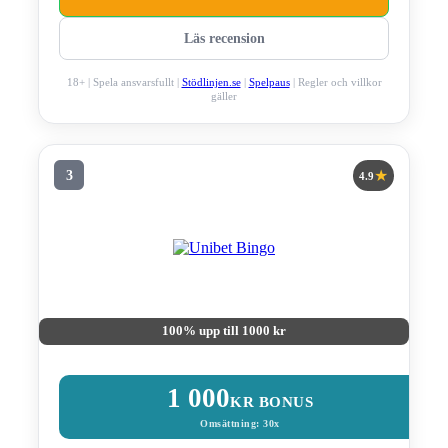
Läs recension
18+ | Spela ansvarsfullt |
Stödlinjen.se
|
Spelpaus
| Regler och villkor
gäller
3
★
4.9
100% upp till 1000 kr
1 000
KR BONUS
Omsättning: 30x