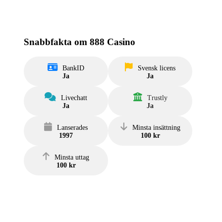
Snabbfakta om 888 Casino
BankID
Svensk licens
Ja
Ja
Livechatt
Trustly
Ja
Ja
Lanserades
Minsta insättning
1997
100 kr
Minsta uttag
100 kr