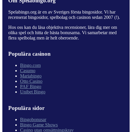
Om Spelabingo.org
Spelabingo.org är en av Sveriges första bingosidor. Vi har
recenserat bingosidor, spelbolag och casinon sedan 2007 (!).
Hos oss kan du läsa objektiva recensioner, lära dig mer om
olika spel och hitta de bästa bonusarna. Vi samarbetar med
flera spelbolag men är helt oberoende.
Populära casinon
Bingo.com
Casumo
Mariabingo
Otto Casino
PAF Bingo
Unibet Bingo
Populära sidor
Bingobonusar
Bingo Game Shows
Casino utan omsättningskrav