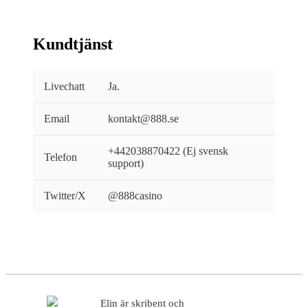
Kundtjänst
Livechatt
Ja.
Email
kontakt@888.se
+442038870422 (Ej svensk
Telefon
support)
Twitter/X
@888casino
Elin är skribent och