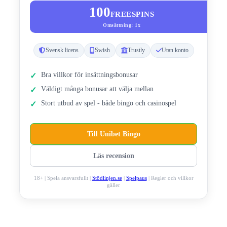
100
FREESPINS
Omsättning: 1x
Svensk licens
Swish
Trustly
Utan konto
Bra villkor för insättningsbonusar
Väldigt många bonusar att välja mellan
Stort utbud av spel - både bingo och casinospel
Till Unibet Bingo
Läs recension
18+ | Spela ansvarsfullt |
Stödlinjen.se
|
Spelpaus
| Regler och villkor
gäller