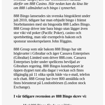
därför om 888 Casino. Här nedan kan du läsa lite
om 888 i allmänhet och bingo i synnerhet.
888 Bingo lanserades sin svenska bingoklient under
juli 2010, tidigare har man erbjudit bingo i främst
Storbritannien med sin bingosida 888 Ladies Bingo.
888 Group driver inte bara bingo utan lägger även
stor vikt vid poker (Pacific Poker), casino och
sportsbetting, man står exempelvis bakom och
sponsrar snookerspelaren John Higgins.
888 Group som står bakom 888 Bingo har sitt
högkvarter i Gibraltar och äger Cassava Enterprises
(Gibraltar) Limited som driver 888.com. Cassava
Enterprises lyder under spellicens beviljad av
Gibraltars regering. 888 Bingos kundsupport är
öppen dygnet runt alla dagar i veckan och finns
tillgänglig på 11 olika språk både via e-mail, telefon
och chatt. 888 Group har över 800 anställda och
finns börsnterat på Londonbörsen (London stock
Exchange).
I vår tidigare recension av 888 Bingo skrev vi: