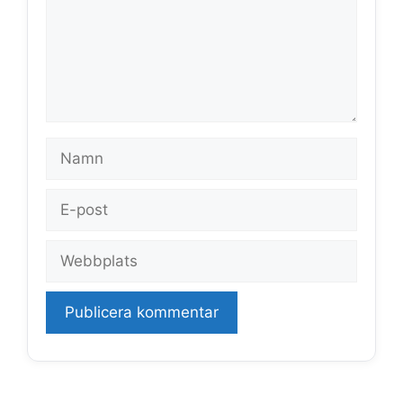
Namn
E-
post
Webbplats