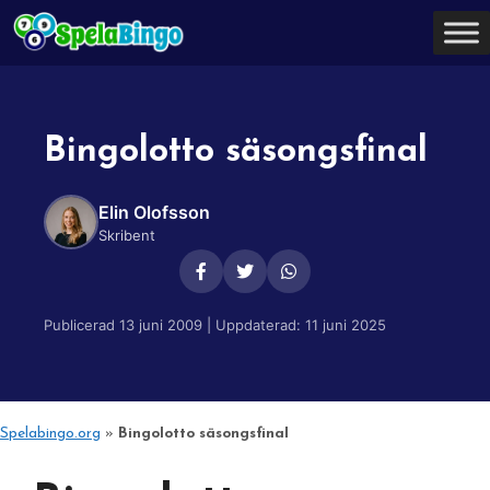
Hoppa
till
innehåll
Bingolotto säsongsfinal
Elin Olofsson
Skribent
Publicerad 13 juni 2009 | Uppdaterad: 11 juni 2025
Spelabingo.org
»
Bingolotto säsongsfinal