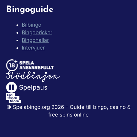
Bingoguide
Bilbingo
Bingobrickor
Bingohallar
Intervjuer
© Spelabingo.org 2026 - Guide till bingo, casino &
free spins online