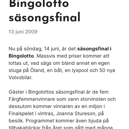
Bingolotto
säsongsfinal
13 juni 2009
Nu på söndag, 14 juni, är det
säsongsfinal i
Bingolotto
. Massvis med priser kommer att
lottas ut, vad sägs om bland annat en egen
stuga på Öland, en båt, en lyxpool och 50 nya
Volvobilar.
Gäster i Bingolottos säsongsfinal är de fem
Färgfemmanvinnare som vann storvinsten och
dessutom kommer vinnaren av en miljon i
Finalspelet i vintras, Joanna Stureson, på
besök. Programmet kommer även bjuda på
tillbakablickar från året som gått med många