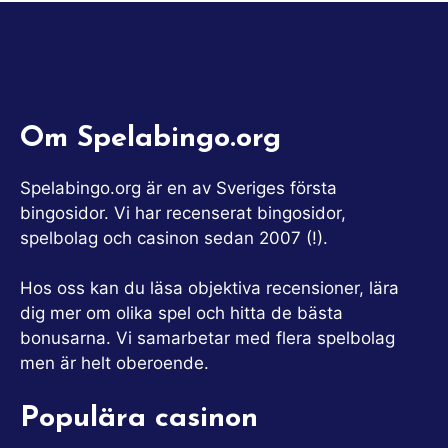
Om Spelabingo.org
Spelabingo.org är en av Sveriges första
bingosidor. Vi har recenserat bingosidor,
spelbolag och casinon sedan 2007 (!).
Hos oss kan du läsa objektiva recensioner, lära
dig mer om olika spel och hitta de bästa
bonusarna. Vi samarbetar med flera spelbolag
men är helt oberoende.
Populära casinon