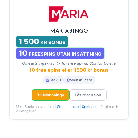
MARIABINGO
1 500
KR BONUS
10
FREESPINS UTAN INSÄTTNING
Omsättningskrav: 1x för free spins, 35x för bonus
10 free spins eller 1500 kr bonus
BankID
Svensk licens
Till Mariabingo
Läs recension
18+ | Spela ansvarsfullt |
Stödlinjen.se
|
Spelpaus
| Regler och
villkor gäller