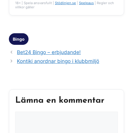
18+ | Spela ansvarsfullt |
Stödlinjen.se
|
Spelpaus
| Regler och
villkor gäller
Kategorier
Bingo
Bet24 Bingo – erbjudande!
Kontiki anordnar bingo i klubbmiljö
Lämna en kommentar
Kommentar