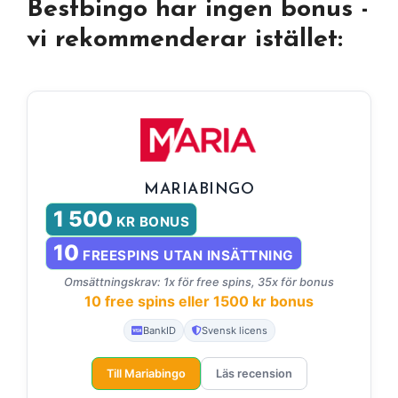
Bestbingo har ingen bonus -
vi rekommenderar istället:
MARIABINGO
1 500
KR BONUS
10
FREESPINS UTAN INSÄTTNING
Omsättningskrav: 1x för free spins, 35x för bonus
10 free spins eller 1500 kr bonus
BankID
Svensk licens
Till Mariabingo
Läs recension