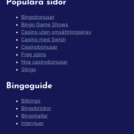
Populära sidor
Bingobonusar
Bingo Game Shows
Casino utan omsättningskrav
Casino med Swish
Casinobonusar
Free spins
Nya casinobonusar
Slingo
Bingoguide
Bilbingo
Bingobrickor
Bingohallar
Intervjuer