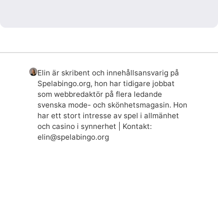
Elin är skribent och innehållsansvarig på
Spelabingo.org, hon har tidigare jobbat
som webbredaktör på flera ledande
svenska mode- och skönhetsmagasin. Hon
har ett stort intresse av spel i allmänhet
och casino i synnerhet | Kontakt:
elin@spelabingo.org