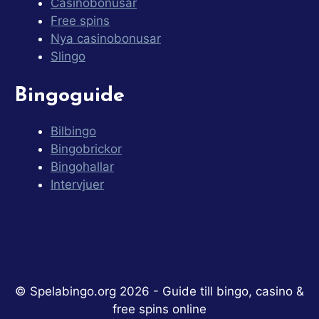
Casinobonusar
Free spins
Nya casinobonusar
Slingo
Bingoguide
Bilbingo
Bingobrickor
Bingohallar
Intervjuer
© Spelabingo.org 2026 - Guide till bingo, casino &
free spins online