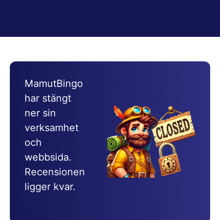
MamutBingo
har stängt
ner sin
verksamhet
och
webbsida.
Recensionen
ligger kvar.