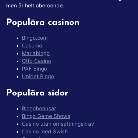
men är helt oberoende.
Populära casinon
Bingo.com
Casumo
Mariabingo
Otto Casino
PAF Bingo
Unibet Bingo
Populära sidor
Bingobonusar
Bingo Game Shows
Casino utan omsättningskrav
Casino med Swish