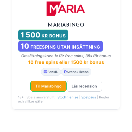
MARIABINGO
1 500
KR BONUS
10
FREESPINS UTAN INSÄTTNING
Omsättningskrav: 1x för free spins, 35x för bonus
10 free spins eller 1500 kr bonus
BankID
Svensk licens
Till Mariabingo
Läs recension
18+ | Spela ansvarsfullt |
Stödlinjen.se
|
Spelpaus
| Regler
och villkor gäller