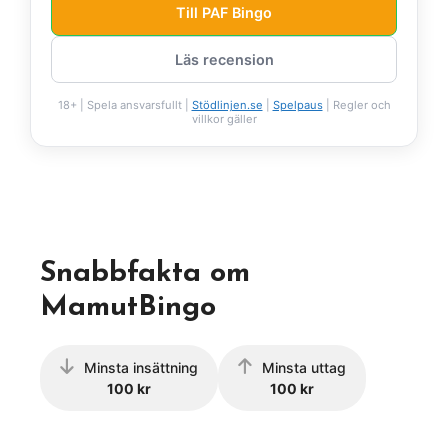
Till PAF Bingo
Läs recension
18+ | Spela ansvarsfullt |
Stödlinjen.se
|
Spelpaus
| Regler och
villkor gäller
Snabbfakta om
MamutBingo
Minsta insättning
Minsta uttag
100 kr
100 kr