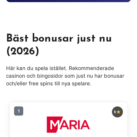
Bäst bonusar just nu
(2026)
Här kan du spela istället. Rekommenderade
casinon och bingosidor som just nu har bonusar
och/eller free spins till nya spelare.
1
★
5