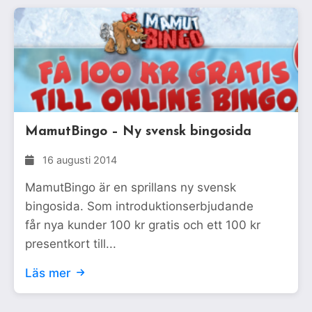
MamutBingo – Ny svensk bingosida
16 augusti 2014
MamutBingo är en sprillans ny svensk
bingosida. Som introduktionserbjudande
får nya kunder 100 kr gratis och ett 100 kr
presentkort till...
Läs mer