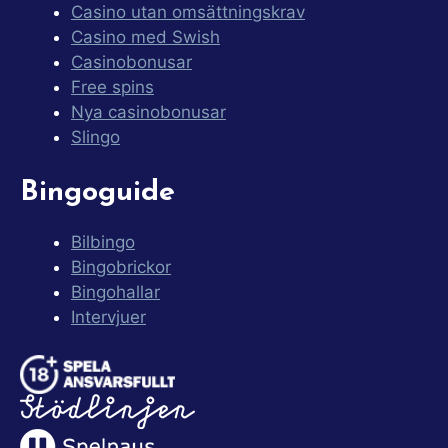
Casino utan omsättningskrav
Casino med Swish
Casinobonusar
Free spins
Nya casinobonusar
Slingo
Bingoguide
Bilbingo
Bingobrickor
Bingohallar
Intervjuer