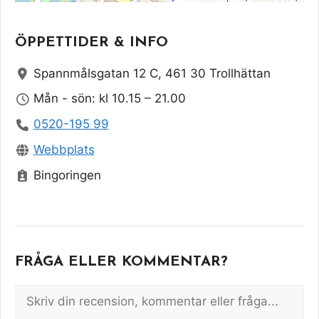
ÖPPETTIDER & INFO
Spannmålsgatan 12 C, 461 30 Trollhättan
Mån - sön: kl 10.15 – 21.00
0520-195 99
Webbplats
Bingoringen
FRÅGA ELLER KOMMENTAR?