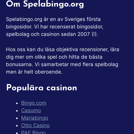
Om Spelabingo.org
Spelabingo.org är en av Sveriges första
bingosidor. Vi har recenserat bingosidor,
spelbolag och casinon sedan 2007 (!).
Hos oss kan du läsa objektiva recensioner, lära
dig mer om olika spel och hitta de bästa
bonusarna. Vi samarbetar med flera spelbolag
men är helt oberoende.
Populära casinon
Bingo.com
Casumo
Mariabingo
Otto Casino
PAF Bingo