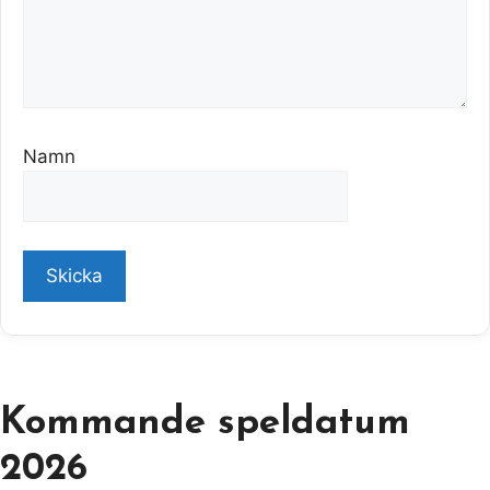
Namn
Kommande speldatum
2026