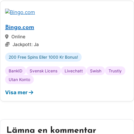
Bingo.com
Online
Jackpott: Ja
200 Free Spins Eller 1000 Kr Bonus!
BankID
Svensk Licens
Livechatt
Swish
Trustly
Utan Konto
Visa mer
Lämna en kommentar