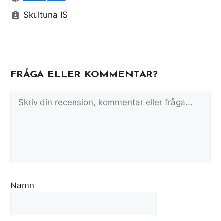
Skultuna IS
FRÅGA ELLER KOMMENTAR?
Namn