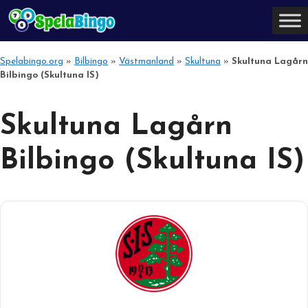
Hoppa
till
innehåll
Spelabingo.org
»
Bilbingo
»
Västmanland
»
Skultuna
»
Skultuna Lagårn
Bilbingo (Skultuna IS)
Skultuna Lagårn
Bilbingo (Skultuna IS)