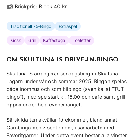
Brickpris: Block 40 kr
Traditionell 75-Bingo
Extraspel
Kiosk
Grill
Kaffestuga
Toaletter
OM SKULTUNA IS DRIVE-IN-BINGO
Skultuna IS arrangerar söndagsbingo i Skultuna
Lagårn under vår och sommar 2025. Bingon spelas
både inomhus och som bilbingo (även kallat ”TUT-
bingo”), med spelstart kl. 15.00 och café samt grill
öppna under hela evenemanget.
Särskilda temakvällar förekommer, bland annat
Garnbingo den 7 september, i samarbete med
Favoritgarner. Under detta event består alla vinster