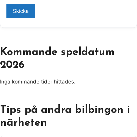
Kommande speldatum
2026
Inga kommande tider hittades.
Tips på andra bilbingon i
närheten