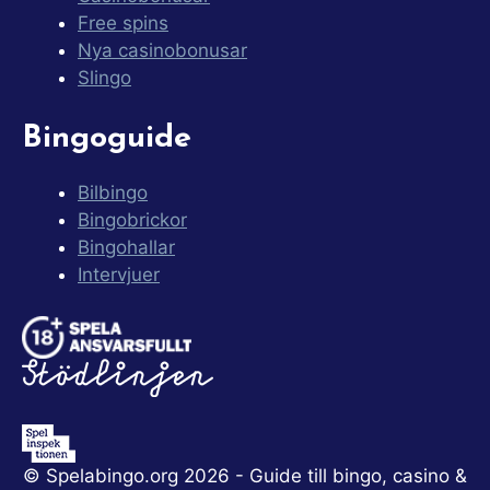
Free spins
Nya casinobonusar
Slingo
Bingoguide
Bilbingo
Bingobrickor
Bingohallar
Intervjuer
© Spelabingo.org 2026 - Guide till bingo, casino &