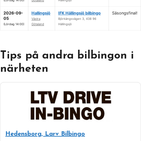
(Lördag 14:00)
Götaland
Hällingsjö
2026-09-
Hallingsjö
IFK Hällingsjö bilbingo
Säsongsfinal!
05
Västra
Björkängsvägen 3, 438 96
(Lördag 14:00)
Götaland
Hällingsjö
Tips på andra bilbingon i
närheten
Hedensborg, Larv Bilbingo